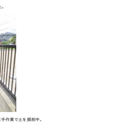
た。
は手作業で土を掘削中。