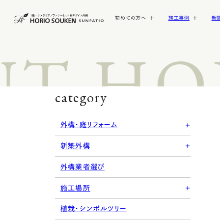
初めての方へ
施工事例
新
T HOR
GUIDE
WORKS
MENU
AREA
COMPANY
外構デザイン
施工メニュー
初めての方へ
施工事例
施工メニュー
主な対応エリア
会社概要
レトロ外構
塀・フェンス
アウトドアリビン
門扉・門柱
category
オープン外構
アプローチ
FOLLOW!
FOLLOW!
小牧市の新築外構・エ
8つのお約束
会社概要
セミクローズ外構
駐車場・カーポー
外構・庭リフォーム
ア
FOLLOW!
クローズ外構
新築外構
ナチュラル外構
外構業者選び
FOLLOW!
お客様の声
施工場所
北名古屋市の新築外構
FOLLOW!
植栽・シンボルツリー
テリア