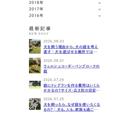
2018年
2017年
2016年
最新記事
NEW POST
2026.08.02
犬を飼う理由から、犬の庭を考え
直す│犬を遊ばせる場所ではな
く、犬と家族が一緒に過ごす場所
2026.08.01
へ
ウェルシュコーギーペンブロークの
庭
2026.07.29
庭にドッグランを作る費用はいくら
かかるの？サイズ・広さ別の目安と
内訳
2026.07.29
犬を飼ったら、なぜ庭を使いたくな
るの?│犬も、人も、家族も過ごし
たくなる庭を考える