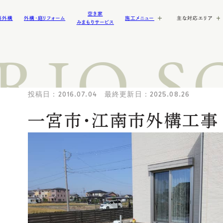
空き家
築外構
外構・庭リフォーム
施工メニュー
主な対応エリア
みまもりサービス
IO S
施工内容
庭づくり・造園
モダン外構
駐車場・土間
サイクルポート
グ
ウッドデッキ・タイルデッキ
リゾート外構
テラス・デッキ
ドッグガーデン・ドッグ
投稿日：2016.07.04 最終更新日：2025.08.26
その他のアイテム
洋風外構
ガビオン
ライティング・間接照明
クステリ
江南市の新築外構・エクステリ
よくある質問
ブログ
一宮市の新築外構・
ご依頼の流れ
新着情報
一宮市・江南市外構工事
ト
犬の庭・ドッグラン
その他
門・アプローチ
物置
ア
ア
セキュリティ対策
庭・植栽
塀・フェンス
駐車場・カーポート
・エクス
稲沢市の新築外構・エクステリ
ア