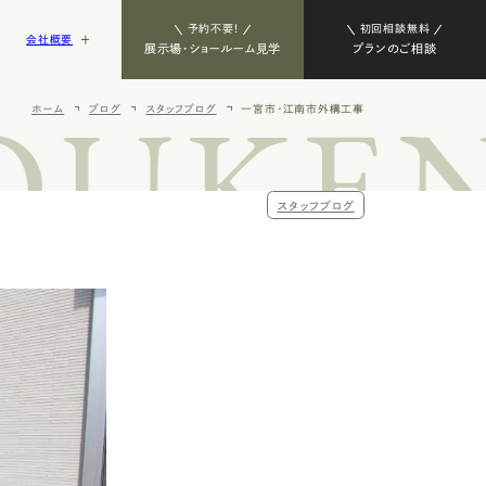
予約不要!
初回相談無料
会社概要
展示場・ショールーム見学
プランのご相談
OUKEN
ホーム
ブログ
スタッフブログ
一宮市・江南市外構工事
その他
ラン
スタッフブログ
エクステリ
春日井市の新築外構・エクステリ
展示場・ショールーム
採用TOP
ア