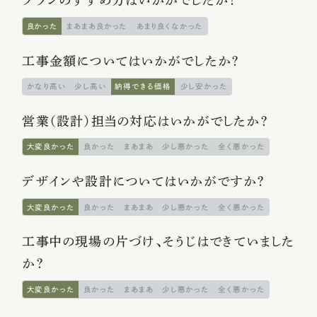
プランのすすめ方はいかがでしたか？
主な対応エリア
良かった
まあまあ良かった
あまり良くなかった
会社概要
工事金額についてはいかがでしたか？
かなり高い
少し高い
納得できる価格
少し安かった
予約不要!
初回相談無料
営業（設計）担当の対応はいかがでしたか？
展示場・ショールーム見学
プランのご相談
大変良かった
良かった
まあまあ
少し悪かった
全く悪かった
FOLLOW!
デザインや設計についてはいかがですか？
大変良かった
良かった
まあまあ
少し悪かった
全く悪かった
プライバシーポリシー
サイトマップ
工事中の現場の片づけ、そうじはできていました
©2025 HORIOSOUKEN All Rights Reserved.
か？
大変良かった
良かった
まあまあ
少し悪かった
全く悪かった