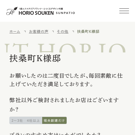
ホーム
お客様の声
その他
扶桑町Ｋ様邸
初めての方へ
UT HORIO
施工事例
扶桑町Ｋ様邸
新築外構
お願いしたのは二度目でしたが、毎回素敵に仕
上げていただき満足しております。
外構・庭リフォーム
弊社以外ご検討されましたお店はございます
空き家
みまもりサービス
か？
2〜3社
4社以上
堀央創建だけ
施工メニュー