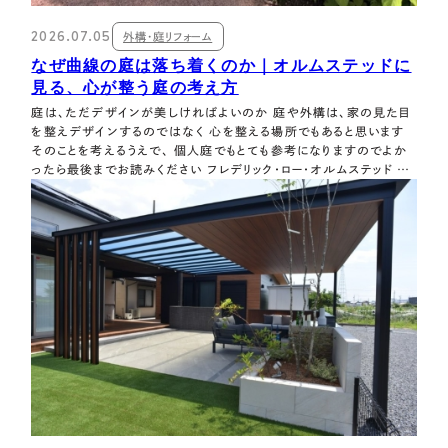
2026.07.05
外構・庭リフォーム
なぜ曲線の庭は落ち着くのか｜オルムステッドに
見る、心が整う庭の考え方
庭は、ただデザインが美しければよいのか 庭や外構は、家の見た目
を整えデザインするのではなく 心を整える場所でもあると思います
そのことを考えるうえで、 個人庭でもとても参考になりますのでよか
ったら最後までお読みください フレデリック・ロー・オルムステッド ニ
ューヨークのセントラルパークを手がけた人物で 「アメリカのランドス
ケープ・アーキテクチャの創始者」 とも呼ばれています。 シ…