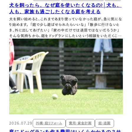
犬を飼ったら、なぜ庭を使いたくなるの?│犬も、
人も、家族も過ごしたくなる庭を考える
犬を飼い始めると、これまであまり使っていなかった庭が、急に気にな
り始めます。 「庭で少し遊ばせられたらいいな」 「散歩に行けないと
き、外に出してあげたい」 「家の中だけでは退屈ではないだろうか」
そんな気持ちから、庭をドッグランにしたいという相談をいただくこと
があります。 では、なぜ犬を飼うと庭を使いたくなるのでしょうか。 そ
れは、犬が庭に「使う理由」を与えてくれるからです。 庭が使われない
の…
2026.07.29
外構・庭リフォーム
費用・資金計画
庭・造園
庭にドッグランを作る費用はいくらかかるの？サ