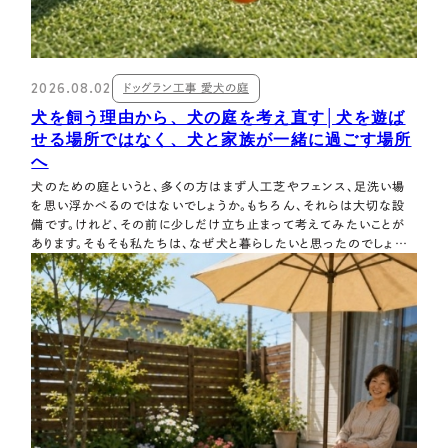
2026.08.02
ドッグラン工事 愛犬の庭
犬を飼う理由から、犬の庭を考え直す│犬を遊ば
せる場所ではなく、犬と家族が一緒に過ごす場所
へ
犬のための庭というと、多くの方はまず人工芝やフェンス、足洗い場
を思い浮かべるのではないでしょうか。もちろん、それらは大切な設
備です。けれど、その前に少しだけ立ち止まって考えてみたいことが
あります。そもそも私たちは、なぜ犬と暮らしたいと思ったのでしょう
か。 犬を飼う理由から庭を考え直すと、見えてくるものがあります。犬
のために庭をつくるのではなく、犬がいる家族の時間をつくる。この
記事では、その視点か…