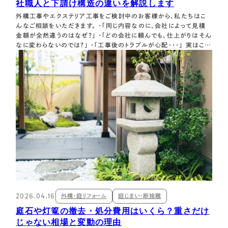
社職人と下請け構造の違いを解説します
外構工事やエクステリア工事をご検討中のお客様から、私たちはこ
んなご相談をいただきます。 ・「同じ内容なのに、会社によって見積
金額が全然違うのはなぜ？」 ・「どの会社に頼んでも、仕上がりはそん
なに変わらないのでは？」 ・「工事後のトラブルが心配・・・」 実はこれ
らの疑問の多くは、エクステリア業界特有の施工体制の違いを知るこ
とにあります。 今回は、自社職人施工と下請け・孫請け施工の違いに
ついて、業…
2026.04.16
外構・庭リフォーム
庭じまい・断捨離
庭石や灯篭の撤去・処分費用はいくら？重さだけ
じゃない相場と変動の理由