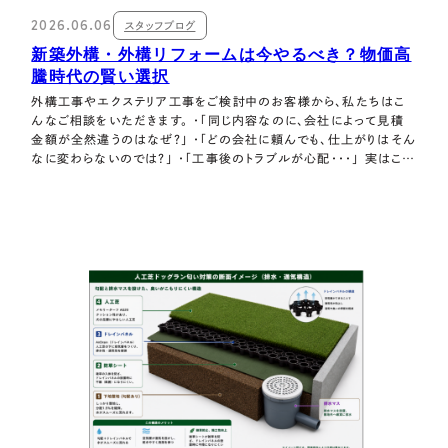
2026.06.06
スタッフブログ
新築外構・外構リフォームは今やるべき？物価高
騰時代の賢い選択
外構工事やエクステリア工事をご検討中のお客様から、私たちはこ
んなご相談をいただきます。 ・「同じ内容なのに、会社によって見積
金額が全然違うのはなぜ？」 ・「どの会社に頼んでも、仕上がりはそん
なに変わらないのでは？」 ・「工事後のトラブルが心配・・・」 実はこれ
らの疑問の多くは、エクステリア業界特有の施工体制の違いを知るこ
とにあります。 この記事は、自社職人施工と下請け・孫請け施工の違
いについ…