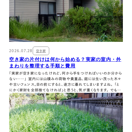
2026.07.28
空き家
空き家の片付けは何から始める？実家の室内・外
まわりを整理する手順と費用
「実家が空き家になったけれど、何から手をつければいいのか分から
ない……」 室内には山積みの荷物や貴重品、庭には生い茂った木々
や古いフェンス。目の前にすると、途方に暮れてしまいますよね。 「と
にかく家財を全部捨てなければ」と思うと、気が重くなります。 でも、
「片付けの目的と範囲を先に決めて、順番に進める」と、それだけでス
ムーズに動き出せます。 実家の今後（売却・解体・そのまま残すか）が
決まっていなく…