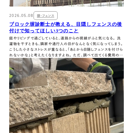
2026.05.08
塀・フェンス
ブロック塀診断士が教える、目隠しフェンスの後
付けで知ってほしい3つのこと
庭やリビングで過ごしていると、道路からの視線がふと気になる。 洗
濯物を干すときも、隣家や通行人の目がなんとなく気になってしまう。
こうした小さなストレスが重なると、「あとから目隠しフェンスを付けら
れないかな」と考えたくなりますよね。 ただ、調べて出てくる費用の多
くは、何もない場所に新しくフェンスを設置する場合の目安です。 す
でに古いフェンスやブロック塀がある家では、撤去するのか、そのまま
使えるの…