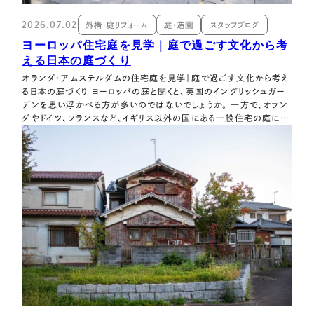
2026.07.02
外構・庭リフォーム
庭・造園
スタッフブログ
ヨーロッパ住宅庭を見学｜庭で過ごす文化から考
える日本の庭づくり
オランダ・アムステルダムの住宅庭を見学｜庭で過ごす文化から考え
る日本の庭づくり ヨーロッパの庭と聞くと、英国のイングリッシュガー
デンを思い浮かべる方が多いのではないでしょうか。 一方で、オラン
ダやドイツ、フランスなど、イギリス以外の国にある一般住宅の庭につ
いては、日本ではそれほど多く紹介されていません。 今回、オランダ・
アムステルダムを訪れ、実際に一般住宅のお庭を見学する機会があ
りました。 観光…