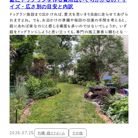
イズ・広さ別の目安と内訳
ドッグラン施設まで出かければ、愛犬を思いきり自由に走らせてあげら
れますよね。 でも、お出かけの準備や毎回の往復の手間を考えると、
庭にあれば楽なのにと感じる場面も多いのではないでしょうか。 いざ
庭をドッグランにしようと思い立っても、専門の施工業者に頼むとなる
と「一体いくらかかるんだろう？」「自分たちでDIYした方が安上がりな
のかな？」と、なかなか一歩を踏み出せない、なんてことも。 実は、お
庭のドッグラ…
2026.07.25
外構・庭リフォーム
その他