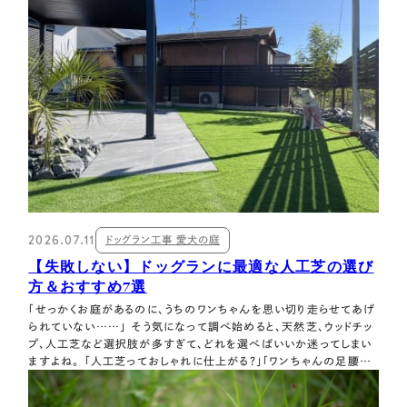
2026.07.11
ドッグラン工事 愛犬の庭
【失敗しない】ドッグランに最適な人工芝の選び
方＆おすすめ7選
「せっかくお庭があるのに、うちのワンちゃんを思い切り走らせてあげ
られていない……」 そう気になって調べ始めると、天然芝、ウッドチッ
プ、人工芝など選択肢が多すぎて、どれを選べばいいか迷ってしまい
ますよね。 「人工芝っておしゃれに仕上がる？」「ワンちゃんの足腰に
優しいのはどれ？」など、ネットの商品ページを見ても専門用語ばかり
で違いが分からない、という方も多いのではないでしょうか。 実は人