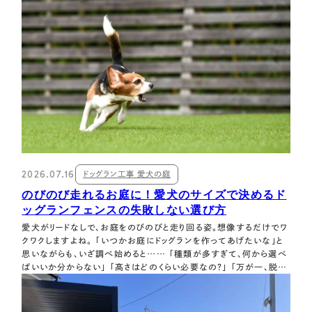
パの…
2026.07.16
ドッグラン工事 愛犬の庭
のびのび走れるお庭に！愛犬のサイズで決めるド
ッグランフェンスの失敗しない選び方
愛犬がリードなしで、お庭をのびのびと走り回る姿。想像するだけでワ
クワクしますよね。 「いつかお庭にドッグランを作ってあげたいな」と
思いながらも、いざ調べ始めると…… 「種類が多すぎて、何から選べ
ばいいか分からない」 「高さはどのくらい必要なの？」 「万が一、脱走
したらどうしよう……」 と、疑問や不安が次々と出てきて足踏みしてし
まう方はとても多いです。 でも、安心してください！ ドッグランのフェン
ス選…