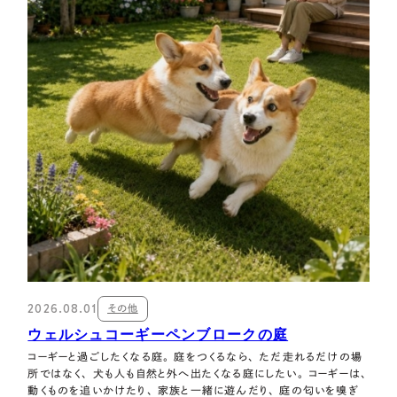
2026.08.01
その他
ウェルシュコーギーペンブロークの庭
コーギーと過ごしたくなる庭。 庭をつくるなら、 ただ走れるだけの場
所ではなく、 犬も人も自然と外へ出たくなる庭にしたい。 コーギーは、
動くものを追いかけたり、 家族と一緒に遊んだり、 庭の匂いを嗅ぎ