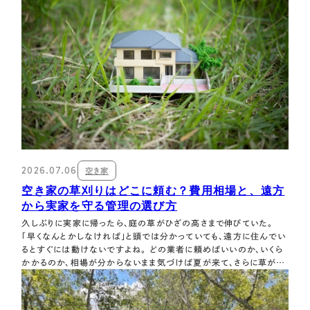
工芝は、パッと…
2026.07.06
空き家
空き家の草刈りはどこに頼む？費用相場と、遠方
から実家を守る管理の選び方
久しぶりに実家に帰ったら、庭の草がひざの高さまで伸びていた。
「早くなんとかしなければ」と頭では分かっていても、遠方に住んでい
るとすぐには動けないですよね。 どの業者に頼めばいいのか、いくら
かかるのか、相場が分からないまま気づけば夏が来て、さらに草が伸
びてしまう——そんな悪循環にはまってしまう方も多いはずです。 空
き家の草を放置すると、見た目が悪くなるだけでは済みません。 草木
の越境、役所からの指…