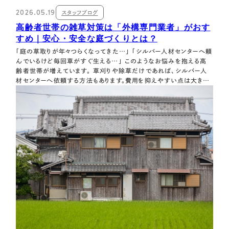
2026.05.19
スタッフブログ
高齢者世帯の雑草対策は「外構専門業者」がおす
すめ｜安心・安全な庭づくりとは？
「庭の草取りが年々つらくなってきた…」 「シルバー人材センターへ頼
んでいるけど毎回草がすぐ生える…」 このようなお悩みを抱える高
齢者世帯が増えています。 草刈りや除草だけであれば、シルバー人
材センターへ依頼する方法もあります。費用を抑えやすい点は大きな
メリットです。 しかし最近では、何度も草刈りを繰り返すよりも、根本
的に雑草が生えにくい外構工事を選ばれる方が増えています。 特に
高齢者世帯では…