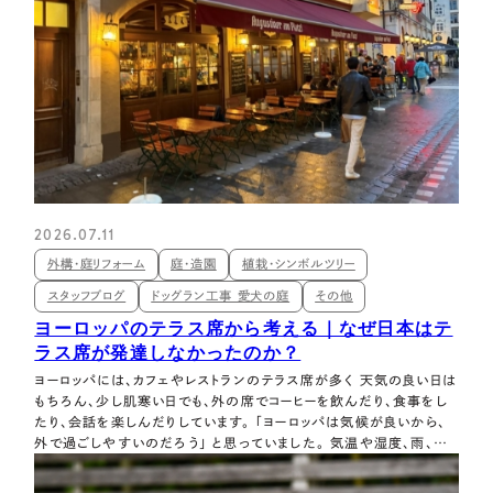
2026.07.11
外構・庭リフォーム
庭・造園
植栽・シンボルツリー
スタッフブログ
ドッグラン工事 愛犬の庭
その他
ヨーロッパのテラス席から考える｜なぜ日本はテ
ラス席が発達しなかったのか？
ヨーロッパには、カフェやレストランのテラス席が多く 天気の良い日は
もちろん、少し肌寒い日でも、外の席でコーヒーを飲んだり、食事をし
たり、会話を楽しんだりしています。 「ヨーロッパは気候が良いから、
外で過ごしやすいのだろう」 と思っていました。 気温や湿度、雨、日
照時間などの違いはあると認識しています。 しかし、各地のテラス席
を見ていると、気候だけでは説明できない違いも感じました。 ヨーロッ