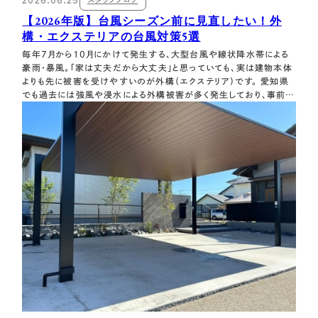
2026.06.25
【2026年版】台風シーズン前に見直したい！外
構・エクステリアの台風対策5選
毎年7月から10月にかけて発生する、大型台風や線状降水帯による
豪雨・暴風。「家は丈夫だから大丈夫」と思っていても、実は建物本体
よりも先に被害を受けやすいのが外構（エクステリア）です。 愛知県
でも過去には強風や浸水による外構被害が多く発生しており、事前の
点検が欠かせません。今回は、台風が接近する前にチェックしておき
たい「5つの台風対策」を分かりやすくご紹介します。 実はこれらの
疑問の多くは、エクステ…