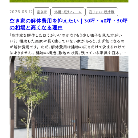
2026.05.12
空き家
外構・庭リフォーム
庭じまい・断捨離
空き家の解体費用を抑えたい｜30坪・40坪・50坪
の相場と高くなる理由
「空き家を解体したほうがいいのかな？もう少し様子を見た方がい
い？」 相続した実家や長く使っていない家があると、まず気になるの
が解体費用です。 ただ、解体費用は建物の広さだけで決まるわけで
はありません。 建物の構造、敷地の状況、残っている家具や庭木、ア
スベストの有無などによって、見積もり金額は変わります。 さらに、愛
知県内では名古屋・春日井・江南・一宮・岩倉などに解体補助金の制
度があります（2026年…