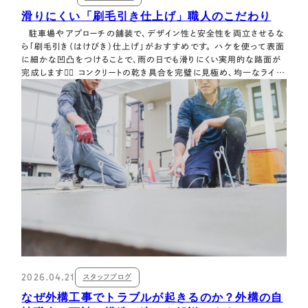
滑りにくい「刷毛引き仕上げ」職人のこだわり
駐車場やアプローチの舗装で、デザイン性と安全性を両立させるな
ら「刷毛引き（はけびき）仕上げ」がおすすめです。 ハケを使って表面
に細かな凹凸をつけることで、雨の日でも滑りにくい実用的な路面が
完成します👷‍♂️ コンクリートの乾き具合を完璧に見極め、均一なライン
を描くには熟練の技術が欠かせません 🫡
2026.04.21
スタッフブログ
なぜ外構工事でトラブルが起きるのか？外構の自