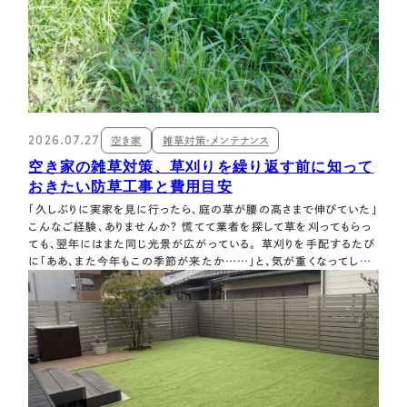
2026.07.27
空き家
雑草対策・メンテナンス
空き家の雑草対策、草刈りを繰り返す前に知って
おきたい防草工事と費用目安
「久しぶりに実家を見に行ったら、庭の草が腰の高さまで伸びていた」
こんなご経験、ありませんか？ 慌てて業者を探して草を刈ってもらっ
ても、翌年にはまた同じ光景が広がっている。 草刈りを手配するたび
に「ああ、また今年もこの季節が来たか……」と、気が重くなってしま
いますよね。 特に遠方にご実家（空き家）がある場合、こうした管理の
負担は本当に大きいものです。 なかなか様子を見に行けず、「きちん
と管理できていな…