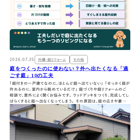
2026.07.25
外構・庭リフォーム
その他
庭をつくったのに使わない？外へ出たくなる「過
ごす庭」10の工夫
「庭付きの一戸建てなのに、ほとんど庭へ出ていない」 「せっかく庭が
作れるのに、室内から眺めているだけ」 庭づくりや庭リフォームのご
相談で、意外によく聞くお悩みです。 ウッドデッキをつくり、完成してし
ばらくすると庭へ出なくなってしまう。 その原因は、庭の広さや豪華さ
だけではなく 庭に出ようとしたときの「直射日光」「人目が気になる」
「座るところがない」「準備や片づけが面倒」といった、小さな不快や
面…