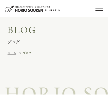
BLOG
初めての方へ
ブログ
施工事例
ホーム
ブログ
新築外構
外構・庭リフォーム
ORIO SOU
空き家
みまもりサービス
施工メニュー