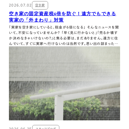
2026.07.02
空き家
空き家の固定資産税6倍を防ぐ！遠方でもできる
実家の「外まわり」対策
「実家を空き家にしていると、税金が6倍になる」 そんなニュースを聞
いて、不安になっていませんか？ 「早く見に行かないと」「売るか壊す
か決めなきゃいけないの？」と焦る必要は、まだありません。遠方に住
んでいて、すぐに実家へ行けないのは当然です。思い出の詰まった家
をどうするか、今すぐ決められないのも当たり前のことです。 実は、空
き家になったからといって、明日から急に税金が上がるわけではあり
ません。 この…
スタッフブログ