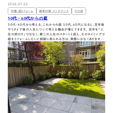
2026.07.02
外構・庭リフォーム
雑草対策・メンテナンス
その他
50代・60代からの庭
50代・60代から考える、これからの庭 50代、60代になると、定年後
やリタイア後の人生について考える機会が増えてきます。 定年を「人
生の終わり」ではなく、第二の人生のスタートと捉え、そのタイミングで
庭をリフォームしたいと相談に来られる方は、実際に少なくありませ
ん。 マイホームを建てた当時は、若く、子育てを中心に考えた庭でし
た。 芝生に生垣、天然木のウッドデッキ イングリッシュガーデンが日
本に入ってきた…