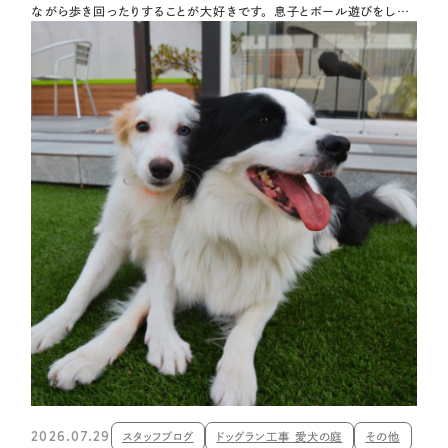
ながら歩き回ったりすることが大好きです。 息子とボール遊びをして、
植栽の間をクンクン探検して、 遊び疲れたら家族の近くでひと休み。
週末は庭でバーベキュー。 人はヨガを楽しみ、コーギーは自由参加。
…
2026.07.29
スタッフブログ
ドッグラン工事 愛犬の庭
その他