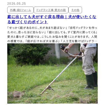
2026.05.25
外構・庭リフォーム
ドッグラン工事 愛犬の庭
その他
庭に出しても犬がすぐ戻る理由｜犬が使いたくな
る庭づくりのポイント
「せっかく庭があるのに、犬があまり遊ばない」 「自宅ドッグランを作っ
たのに、思ったほど走らない」 「庭に出しても、すぐ室内に戻ってくる」
愛犬と暮らすご家庭では、こうしたお悩みを聞くことがあります。 人間
の感覚では、 「庭が広ければ犬は喜ぶ」 「人工芝を敷けばドッグラン
になる」 「フェンスで囲えば自由に遊ぶ」 と思いがちです もちろん、
広さや安全なフェンスは大切です。 しかし、犬にとって良い庭は…