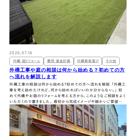
2026.07.16
外構・庭リフォーム
費用・資金計画
外構業者選び
その他
外構工事や庭の相談は何から始める？初めての方
へ流れを解説します
外構工事の相談は何から始める？初めての方へ流れを解説 「外構工
事を考え始めたけれど、何から始めればいいのか分からない。」 初
めて外構やお庭のリフォームを考える方から、このようなご相談をよく
いただくので書きました。 最初から完成イメージや細かいご要望が
決まっている必要はありません。 「雑草を何とかしたい。」 「車を停め
やすくしたい。」 「庭をもっと活用したい。又は減らした」 「手入れを
楽にしたい。…