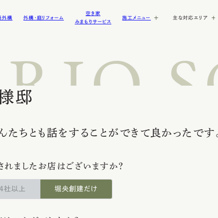
空き家
築外構
外構・庭リフォーム
施工メニュー
主な対応エリア
みまもりサービス
RIO 
施工内容
庭づくり・造園
モダン外構
駐車場・土間
サイクルポート
グ
ウッドデッキ・タイルデッキ
リゾート外構
テラス・デッキ
ドッグガーデン・ドッグ
様邸
その他のアイテム
洋風外構
ガビオン
ライティング・間接照明
クステリ
江南市の新築外構・エクステリ
よくある質問
ブログ
一宮市の新築外構・
ご依頼の流れ
新着情報
ト
犬の庭・ドッグラン
その他
門・アプローチ
物置
ア
ア
んたちとも話をすることができて良かったです
セキュリティ対策
庭・植栽
塀・フェンス
駐車場・カーポート
されましたお店はございますか？
4社以上
堀央創建だけ
・エクス
稲沢市の新築外構・エクステリ
ア