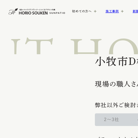
初めての方へ
施工事例
新
UT HO
GUIDE
WORKS
MENU
AREA
COMPANY
外構デザイン
施工メニュー
初めての方へ
施工事例
施工メニュー
主な対応エリア
会社概要
レトロ外構
塀・フェンス
アウトドアリビン
門扉・門柱
小牧市Ｄ
オープン外構
アプローチ
FOLLOW!
FOLLOW!
小牧市の新築外構・エ
8つのお約束
会社概要
セミクローズ外構
駐車場・カーポー
ア
現場の職人さ
FOLLOW!
クローズ外構
ナチュラル外構
弊社以外ご検討
FOLLOW!
お客様の声
2〜3社
北名古屋市の新築外構
FOLLOW!
テリア