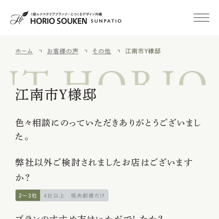
ホーム
お客様の声
その他
江南市Ｙ様邸
初めての方へ
UT HORIO
施工事例
江南市Ｙ様邸
新築外構
色々相談にのっていただきありがとうございまし
た。
外構・庭リフォーム
弊社以外ご検討されましたお店はございます
空き家
みまもりサービス
か？
2〜3社
4社以上
堀央創建だけ
施工メニュー