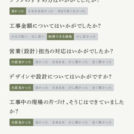
プランのすすめ方はいかがでしたか？
主な対応エリア
良かった
まあまあ良かった
あまり良くなかった
会社概要
工事金額についてはいかがでしたか？
かなり高い
少し高い
納得できる価格
少し安かった
予約不要!
初回相談無料
営業（設計）担当の対応はいかがでしたか？
展示場・ショールーム見学
プランのご相談
大変良かった
良かった
まあまあ
少し悪かった
全く悪かった
FOLLOW!
デザインや設計についてはいかがですか？
大変良かった
良かった
まあまあ
少し悪かった
全く悪かった
プライバシーポリシー
サイトマップ
工事中の現場の片づけ、そうじはできていました
©2025 HORIOSOUKEN All Rights Reserved.
か？
大変良かった
良かった
まあまあ
少し悪かった
全く悪かった