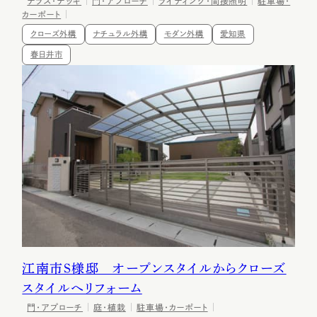
テラス・デッキ
門・アプローチ
ライティング・間接照明
駐車場・
カーポート
クローズ外構
ナチュラル外構
モダン外構
愛知県
春日井市
江南市Ｓ様邸 オープンスタイルからクローズ
スタイルへリフォーム
門・アプローチ
庭・植栽
駐車場・カーポート