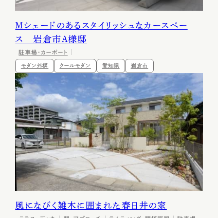
Ｍシェードのあるスタイリッシュなカースペー
ス 岩倉市Ａ様邸
駐車場・カーポート
モダン外構
クールモダン
愛知県
岩倉市
風になびく雑木に囲まれた春日井の家