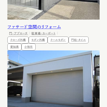
ファサード空間のリフォーム
門・アプローチ
駐車場・カーポート
クローズ外構
モダン外構
クールモダン
門柱・タイル
愛知県
小牧市