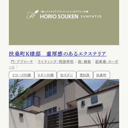
扶桑町K様邸 重厚感のあるエクステリア
門・アプローチ
ライティング・間接照明
庭・植栽
駐車場・カーポ
ート
クローズ外構
モダン外構
和モダン
愛知県
扶桑町