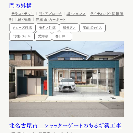
門の外構
テラス・デッキ
門・アプローチ
塀・フェンス
ライティング・間接照
明
庭・植栽
駐車場・カーポート
クローズ外構
モダン外構
和モダン
宅配ボックス
門柱・タイル
愛知県
春日井市
北名古屋市 シャッターゲートのある新築工事