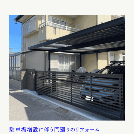
主な対応エリア
会社概要
予約不要!
初回相談無料
展示場・ショールーム見学
プランのご相談
FOLLOW!
プライバシーポリシー
サイトマップ
©2025 HORIOSOUKEN All Rights Reserved.
駐車場増設に伴う門廻りのリフォーム