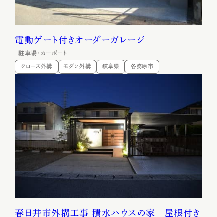
電動ゲート付きオーダーガレージ
駐車場・カーポート
クローズ外構
モダン外構
岐阜県
各務原市
春日井市外構工事 積水ハウスの家 屋根付き