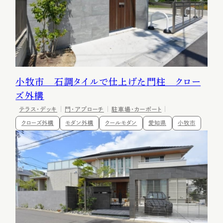
小牧市 石調タイルで仕上げた門柱 クロー
ズ外構
テラス・デッキ
門・アプローチ
駐車場・カーポート
クローズ外構
モダン外構
クールモダン
愛知県
小牧市