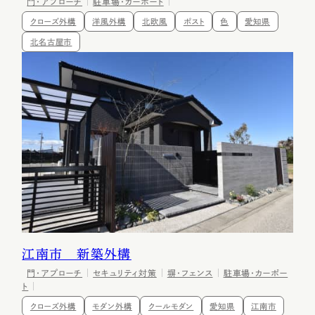
門・アプローチ
駐車場・カーポート
クローズ外構
洋風外構
北欧風
ポスト
色
愛知県
北名古屋市
江南市 新築外構
門・アプローチ
セキュリティ対策
塀・フェンス
駐車場・カーポー
ト
クローズ外構
モダン外構
クールモダン
愛知県
江南市