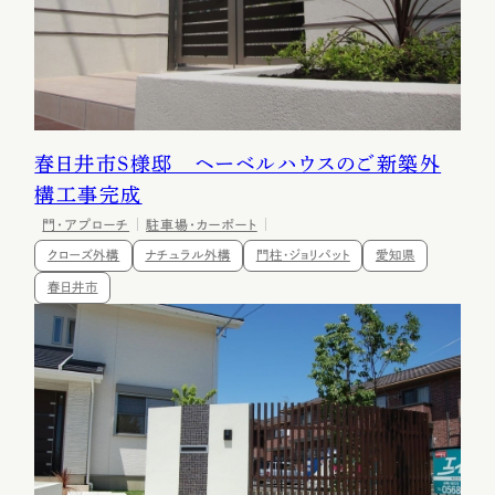
春日井市S様邸 ヘーベルハウスのご新築外
構工事完成
門・アプローチ
駐車場・カーポート
クローズ外構
ナチュラル外構
門柱・ジョリパット
愛知県
春日井市