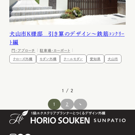
犬山市K様邸 引き算のデザイン～鉄筋ｺﾝｸﾘｰ
ﾄ編
門・アプローチ
駐車場・カーポート
クローズ外構
モダン外構
クールモダン
愛知県
犬山市
1 / 2
1
2