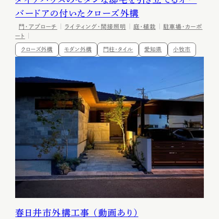
バードアの付いたクローズ外構
門・アプローチ
ライティング・間接照明
庭・植栽
駐車場・カーポ
ート
クローズ外構
モダン外構
門柱・タイル
愛知県
小牧市
春日井市外構工事 （動画あり）