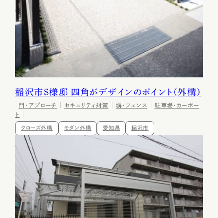
稲沢市S様邸 四角がデザインのポイント(外構)
門・アプローチ
セキュリティ対策
塀・フェンス
駐車場・カーポー
ト
クローズ外構
モダン外構
愛知県
稲沢市