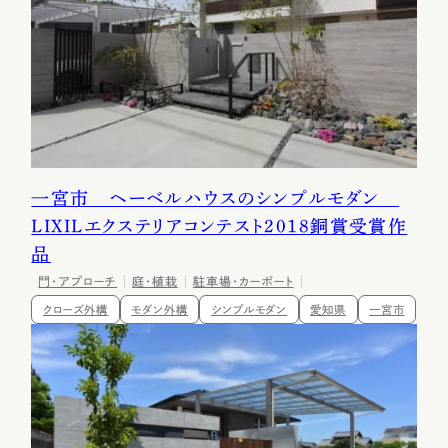
一宮市 ヘーベルハウスのシンプルモダン
LIXILエクステリアコンテスト2018銅賞受賞作
品
門・アプローチ
庭・植栽
駐車場・カーポート
クローズ外構
モダン外構
シンプルモダン
愛知県
一宮市