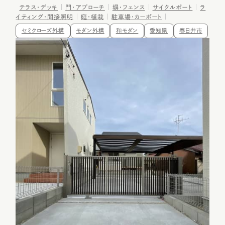
テラス・デッキ
門・アプローチ
塀・フェンス
サイクルポート
ラ
イティング・間接照明
庭・植栽
駐車場・カーポート
セミクローズ外構
モダン外構
和モダン
愛知県
春日井市