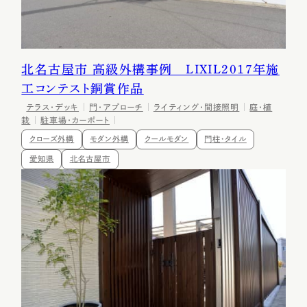
北名古屋市 高級外構事例 LIXIL2017年施
工コンテスト銅賞作品
テラス・デッキ
門・アプローチ
ライティング・間接照明
庭・植
栽
駐車場・カーポート
クローズ外構
モダン外構
クールモダン
門柱・タイル
愛知県
北名古屋市