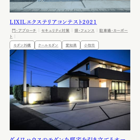
LIXILエクステリアコンテスト2021
門・アプローチ
セキュリティ対策
塀・フェンス
駐車場・カーポー
ト
モダン外構
クールモダン
愛知県
小牧市
ダイワハウスのモダンな邸宅を引き立てるオー