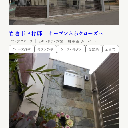
岩倉市 Ａ様邸 オープンからクローズへ
門・アプローチ
セキュリティ対策
駐車場・カーポート
クローズ外構
モダン外構
シンプルモダン
愛知県
岩倉市