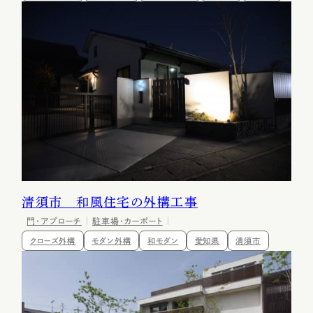
清須市 和風住宅の外構工事
門・アプローチ
駐車場・カーポート
クローズ外構
モダン外構
和モダン
愛知県
清須市