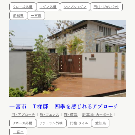
クローズ外構
モダン外構
シンプルモダン
門柱・ジョリパット
愛知県
一宮市
一宮市 Ｔ様邸 四季を感じれるアプローチ
門・アプローチ
塀・フェンス
庭・植栽
駐車場・カーポート
クローズ外構
ナチュラル外構
門柱・タイル
愛知県
一宮市