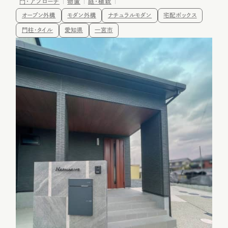
門・アプローチ
物置
庭・植栽
オープン外構
モダン外構
ナチュラルモダン
宅配ボックス
門柱・タイル
愛知県
一宮市