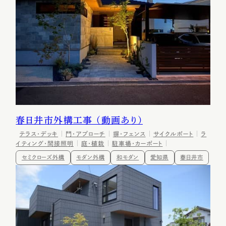
春日井市外構工事 （動画あり）
テラス・デッキ
門・アプローチ
塀・フェンス
サイクルポート
ラ
イティング・間接照明
庭・植栽
駐車場・カーポート
セミクローズ外構
モダン外構
和モダン
愛知県
春日井市