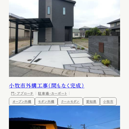
小牧市外構工事（間もなく完成）
門・アプローチ
駐車場・カーポート
オープン外構
モダン外構
クールモダン
愛知県
小牧市