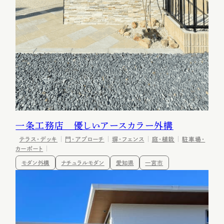
一条工務店 優しいアースカラー外構
テラス・デッキ
門・アプローチ
塀・フェンス
庭・植栽
駐車場・
カーポート
モダン外構
ナチュラルモダン
愛知県
一宮市