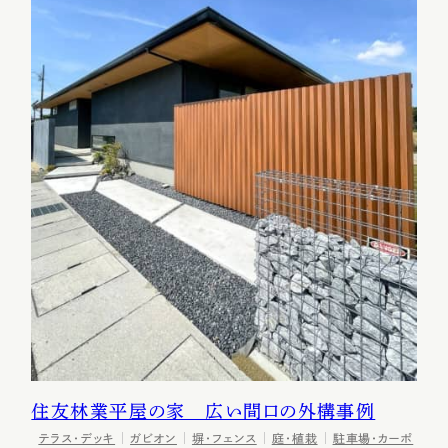
住友林業平屋の家 広い間口の外構事例
テラス・デッキ
ガビオン
塀・フェンス
庭・植栽
駐車場・カーポ