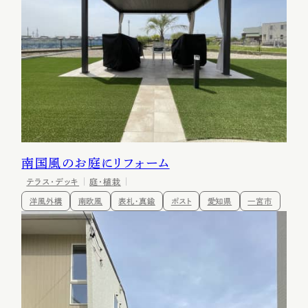
南国風のお庭にリフォーム
テラス・デッキ
庭・植栽
洋風外構
南欧風
表札・真鍮
ポスト
愛知県
一宮市