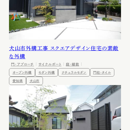
犬山市外構工事 スクエアデザイン住宅の素敵
な外構
門・アプローチ
サイクルポート
庭・植栽
オープン外構
モダン外構
ナチュラルモダン
門柱・タイル
愛知県
犬山市