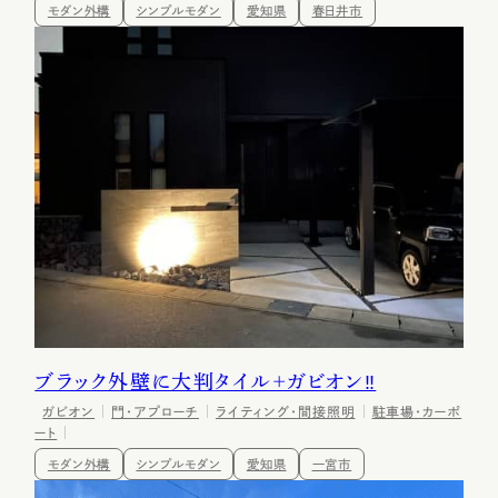
モダン外構
シンプルモダン
愛知県
春日井市
ブラック外壁に大判タイル+ガビオン‼
ガビオン
門・アプローチ
ライティング・間接照明
駐車場・カーポ
ート
モダン外構
シンプルモダン
愛知県
一宮市