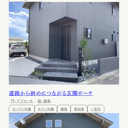
道路から斜めにつながる玄関ポーチ
門・アプローチ
庭・植栽
オープン外構
モダン外構
植栽
愛知県
一宮市