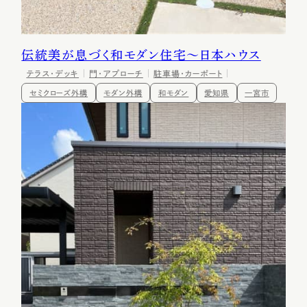
伝統美が息づく和モダン住宅～日本ハウス
テラス・デッキ
門・アプローチ
駐車場・カーポート
セミクローズ外構
モダン外構
和モダン
愛知県
一宮市