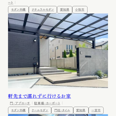
ート
モダン外構
ナチュラルモダン
愛知県
小牧市
軒先まで濡れずに行けるお家
門・アプローチ
駐車場・カーポート
モダン外構
クールモダン
門柱・タイル
愛知県
一宮市