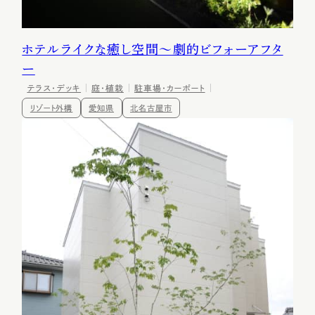
ホテルライクな癒し空間～劇的ビフォーアフタ
ー
テラス・デッキ
庭・植栽
駐車場・カーポート
リゾート外構
愛知県
北名古屋市