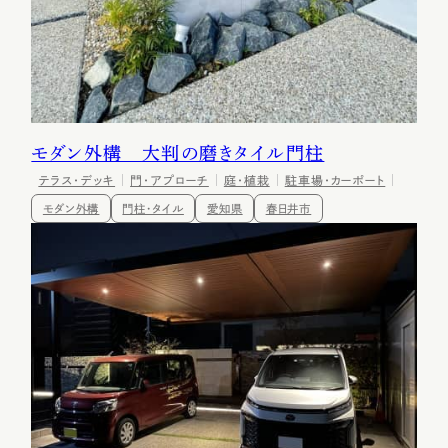
モダン外構 大判の磨きタイル門柱
テラス・デッキ
門・アプローチ
庭・植栽
駐車場・カーポート
モダン外構
門柱・タイル
愛知県
春日井市