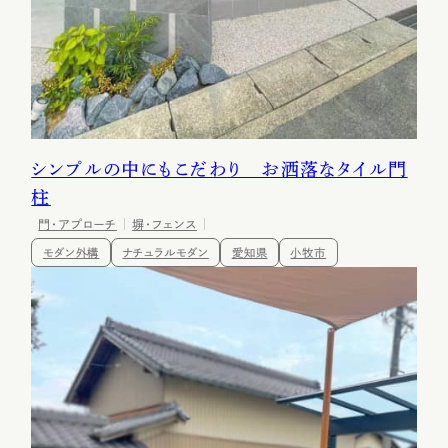
シンプルの中にもこだわり お洒落なタイル門
柱
門・アプローチ
塀・フェンス
モダン外構
ナチュラルモダン
愛知県
小牧市