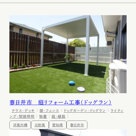
主な対応エリア
会社概要
予約不要!
初回相談無料
展示場・ショールーム見学
プランのご相談
FOLLOW!
春日井市 庭リフォーム工事（ドッグラン）
プライバシーポリシー
サイトマップ
©2025 HORIOSOUKEN All Rights Reserved.
テラス・デッキ
塀・フェンス
ドッグガーデン・ドッグラン
ライティ
ング・間接照明
物置
庭・植栽
洋風外構
北欧風
愛知県
春日井市