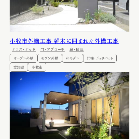
小牧市外構工事 雑木に囲まれた外構工事
テラス・デッキ
門・アプローチ
庭・植栽
オープン外構
モダン外構
和モダン
門柱・ジョリパット
愛知県
小牧市