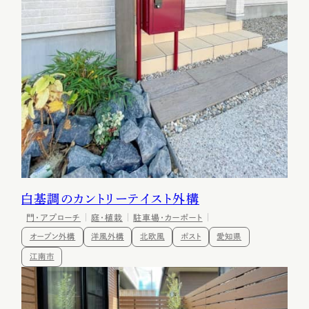
白基調のカントリーテイスト外構
門・アプローチ
庭・植栽
駐車場・カーポート
オープン外構
洋風外構
北欧風
ポスト
愛知県
江南市