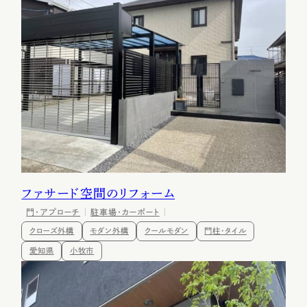
ファサード空間のリフォーム
門・アプローチ
駐車場・カーポート
クローズ外構
モダン外構
クールモダン
門柱・タイル
愛知県
小牧市