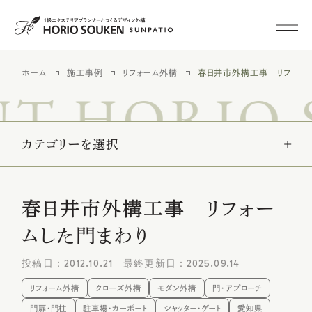
ホーム
施工事例
リフォーム外構
春日井市外構工事 リフォー
初めての方へ
T HORIO 
施工事例
カテゴリーを選択
新築外構
春日井市外構工事 リフォー
外構・庭リフォーム
ムした門まわり
空き家
みまもりサービス
投稿日：2012.10.21 最終更新日：2025.09.14
施工メニュー
リフォーム外構
クローズ外構
モダン外構
門・アプローチ
門扉・門柱
駐車場・カーポート
シャッター・ゲート
愛知県