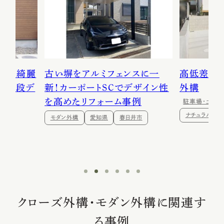
でも綺麗
古い塀をアルミフェンスに一
高低差を
の階段デ
新！カーポートSCでデザイン性
外構
を高めたリフォーム事例
駐車場・土間
ナチュラル外
モダン外構
愛知県
春日井市
クローズ外構・モダン外構に関連す
る事例