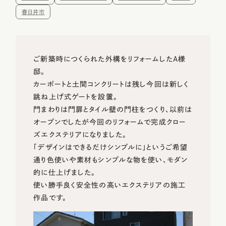
主な対応エリア
春日井市
会社概要
ご新築時につくられた外構をリフォームしたA様
邸。
予約不要!
初回相談無料
カーポートと土間コンクリートは残し今回は新しく
展示場・ショールーム見学
プランのご相談
跳ね上げ式ゲートを設置。
門まわりは門扉とタイル壁の門柱をつくり、以前は
オープンでしたが今回のリフォームで完成クロー
FOLLOW!
ズエクステリアになりました。
「デザインはできるだけシンプルに」というご希望
通り色使いや素材もシンプルな物を使い、モダン
プライバシーポリシー
サイトマップ
的に仕上げました。
©2025 HORIOSOUKEN All Rights Reserved.
使い勝手良く安全性の高いエクステリアの施工
作品です。