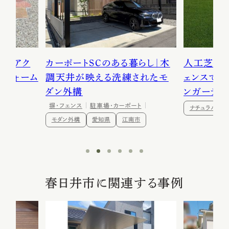
品なアク
カーポートSCのある暮らし｜木
人工芝×姫
リフォーム
調天井が映える洗練されたモ
ェンスで叶
ダン外構
ンガーデン
塀・フェンス
駐車場・カーポート
ナチュラル外
市
モダン外構
愛知県
江南市
春日井市に関連する事例