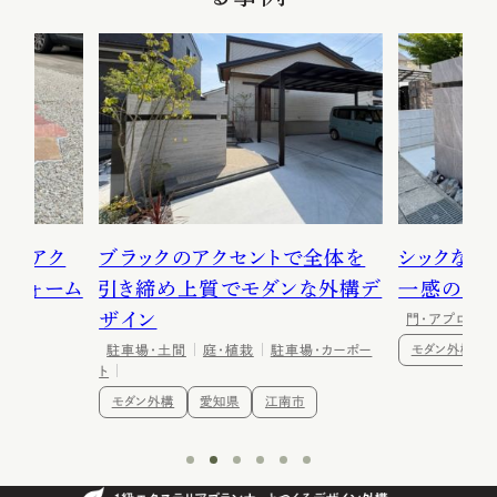
品なアク
ブラックのアクセントで全体を
シックなグ
リフォーム
引き締め上質でモダンな外構デ
一感のあ
ザイン
門・アプローチ
駐車場・土間
庭・植栽
駐車場・カーポー
モダン外構
ト
市
モダン外構
愛知県
江南市